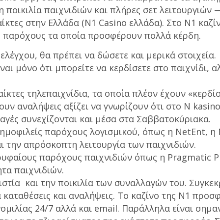
 ποικιλία παιχνιδιών και πλήρες σετ λειτουργιών
ίκτες στην Ελλάδα (N1 Casino ελλάδα). Στο N1 καζίν
ύς παρόχους τα οποία προσφέρουν πολλά κέρδη.
ελέγχου, θα πρέπει να δώσετε και μερικά στοιχεία.
αι μόνο ότι μπορείτε να κερδίσετε στο παιχνίδι, α
ίκτες τηλεπαιχνίδια, τα οποία πλέον έχουν «κερδίσε
υν αναλήψεις αξίζει να γνωρίζουν ότι στο N kasino
αγές συνεχίζονται και μέσα στα Σαββατοκύριακα.
δημοφιλείς παρόχους λογισμικού, όπως η NetEnt, η 
ι την απρόσκοπτη λειτουργία των παιχνιδιών.
υφαίους παρόχους παιχνιδιών όπως η Pragmatic Pla
τα παιχνιδιών.
οπιστία και την ποικιλία των συναλλαγών του. Συγκ
ια καταθέσεις και αναλήψεις. Το καζίνο της N1 προ
ιλίας 24/7 αλλά και email. Παράλληλα είναι σημαν