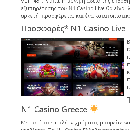
VLT1451, Malta. Η μόνιμη άδεια της εκδόθη
εξυπηρέτησης του N1 Casino Live θα είναι λ
αρκετή, προσφέρεται και ένα κατατοπιστικ
Προσφορές* Ν1 Casino Live
Β
π
π
π
κ
π
π
N1 Casino Greece
Με αυτά τα επιπλέον χρήματα, μπορείτε να 
κερδίσετε. Το N1 Casino Ελλάδα προσφέρει 