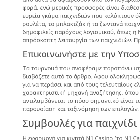
φορά, ενώ μερικές προσφορές είναι διαθέσι
ευρεία γκάμα παιχνιδιών που καλύπτουν ό
ρουλέτα, το μπλακτζάκ ή τα ζωντανά παιχνί
δημοφιλείς παρόχους λογισμικού, όπως η N
απρόσκοπτη λειτουργία των παιχνιδιών. Πρό
Επικοινωνήστε με την Υποσ
Τα τουρνουά που αναφέραμε παραπάνω ισχύ
διαβάζετε αυτό το άρθρο. Αφου ολοκληρώσε
για να περάσει και από τους τελευταίους ελ
χαρακτηριστική μηχανή αναζήτησης, όπου ο
αντιλαμβάνεται το πόσο σημαντικό είναι το
παρουσίαση και ταξινόμηση των επιλογών. 
Συμβουλές για παιχνίδι
Η εφαρμογή για κινητά N1 Casino (το N1 C