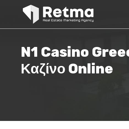
N1 Casino Greec
Καζίνο Online