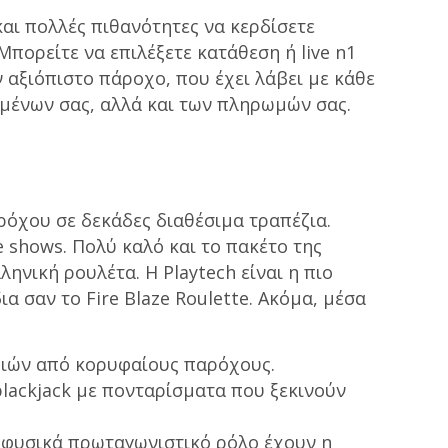
και πολλές πιθανότητες να κερδίσετε
πορείτε να επιλέξετε κατάθεση ή live n1
ναν αξιόπιστο πάροχο, που έχει λάβει με κάθε
ομένων σας, αλλά και των πληρωμών σας.
ρόχου σε δεκάδες διαθέσιμα τραπέζια.
e shows. Πολύ καλό και το πακέτο της
ηνική ρουλέτα. Η Playtech είναι η πιο
 σαν το Fire Blaze Roulette. Ακόμα, μέσα
ιδιών από κορυφαίους παρόχους.
blackjack με πονταρίσματα που ξεκινούν
α φυσικά πρωταγωνιστικό ρόλο έχουν η