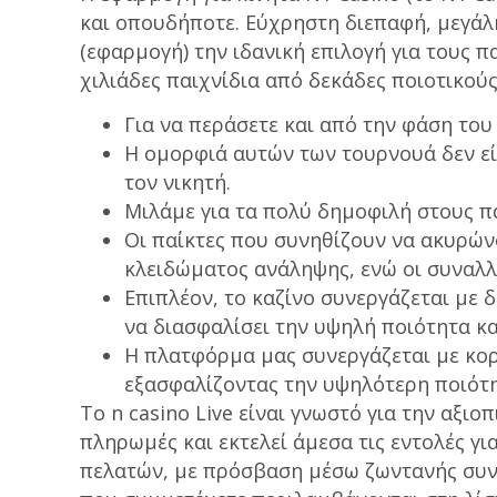
και οπουδήποτε. Εύχρηστη διεπαφή, μεγάλη
(εφαρμογή) την ιδανική επιλογή για τους πα
χιλιάδες παιχνίδια από δεκάδες ποιοτικο
Για να περάσετε και από την φάση του 
Η ομορφιά αυτών των τουρνουά δεν είν
τον νικητή.
Μιλάμε για τα πολύ δημοφιλή στους πα
Οι παίκτες που συνηθίζουν να ακυρώνο
κλειδώματος ανάληψης, ενώ οι συναλλ
Επιπλέον, το καζίνο συνεργάζεται με 
να διασφαλίσει την υψηλή ποιότητα κα
Η πλατφόρμα μας συνεργάζεται με κορ
εξασφαλίζοντας την υψηλότερη ποιότη
Το n casino Live είναι γνωστό για την αξι
πληρωμές και εκτελεί άμεσα τις εντολές γ
πελατών, με πρόσβαση μέσω ζωντανής συνομ