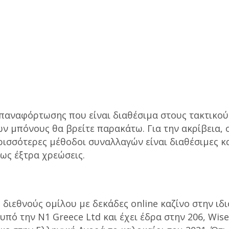
παναφόρτωσης που είναι διαθέσιμα στους τακτικού
ων μπόνους θα βρείτε παρακάτω. Για την ακρίβεια, 
ι περισσότερες μέθοδοι συναλλαγών είναι διαθέσιμες κ
ως έξτρα χρεώσεις.
ός διεθνούς ομίλου με δεκάδες online καζίνο στην ι
υπό την N1 Greece Ltd και έχει έδρα στην 206, Wisel