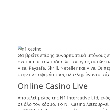
Θα βρείτε επίσης συναρπαστικά μπόνους ε
σχετικά με τον τρόπο λειτουργίας αυτών τ
Visa, Paysafe, Skrill, Neteller και Viva. Ο
στην πλειοψηφία τους ολοκληρώνονται δίχ
Online Casino Live
Αποτελεί μέλος της N1 Intercative Ltd, εν
σε όλο τον κόσμο. Το N1 Casino λειτουργεί 