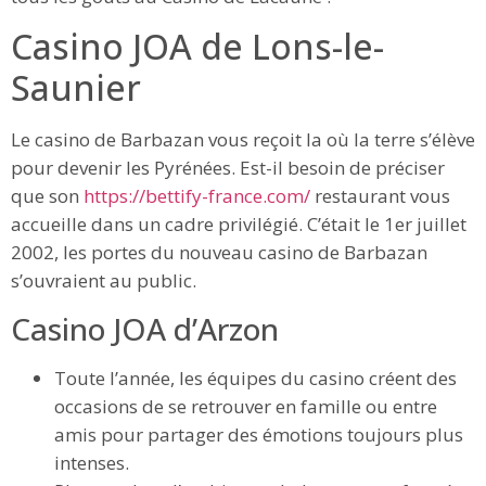
Casino JOA de Lons-le-
Saunier
Le casino de Barbazan vous reçoit la où la terre s’élève
pour devenir les Pyrénées. Est-il besoin de préciser
que son
https://bettify-france.com/
restaurant vous
accueille dans un cadre privilégié. C’était le 1er juillet
2002, les portes du nouveau casino de Barbazan
s’ouvraient au public.
Casino JOA d’Arzon
Toute l’année, les équipes du casino créent des
occasions de se retrouver en famille ou entre
amis pour partager des émotions toujours plus
intenses.