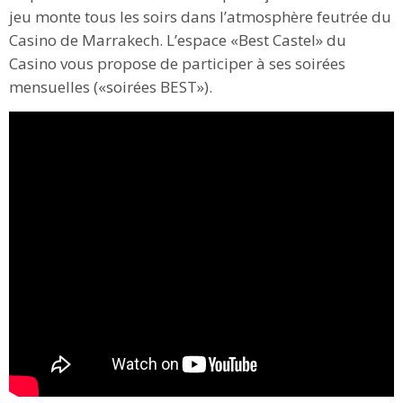
jeu monte tous les soirs dans l’atmosphère feutrée du
Casino de Marrakech. L’espace «Best Castel» du
Casino vous propose de participer à ses soirées
mensuelles («soirées BEST»).