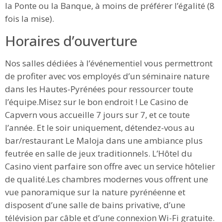
la Ponte ou la Banque, à moins de préférer l’égalité (8
fois la mise).
Horaires d’ouverture
Nos salles dédiées à l’événementiel vous permettront
de profiter avec vos employés d’un séminaire nature
dans les Hautes-Pyrénées pour ressourcer toute
l’équipe.Misez sur le bon endroit ! Le Casino de
Capvern vous accueille 7 jours sur 7, et ce toute
l’année. Et le soir uniquement, détendez-vous au
bar/restaurant Le Maloja dans une ambiance plus
feutrée en salle de jeux traditionnels. L’Hôtel du
Casino vient parfaire son offre avec un service hôtelier
de qualité.Les chambres modernes vous offrent une
vue panoramique sur la nature pyrénéenne et
disposent d’une salle de bains privative, d’une
télévision par câble et d’une connexion Wi-Fi gratuite.