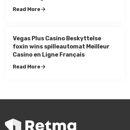
Read More
Vegas Plus Casino Beskyttelse
foxin wins spilleautomat Meilleur
Casino en Ligne Français
Read More