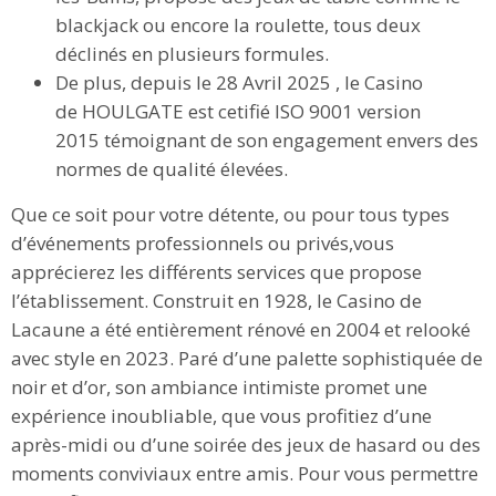
blackjack ou encore la roulette, tous deux
déclinés en plusieurs formules.
De plus, depuis le 28 Avril 2025 , le Casino
de HOULGATE est cetifié ISO 9001 version
2015 témoignant de son engagement envers des
normes de qualité élevées.
Que ce soit pour votre détente, ou pour tous types
d’événements professionnels ou privés,vous
apprécierez les différents services que propose
l’établissement. Construit en 1928, le Casino de
Lacaune a été entièrement rénové en 2004 et relooké
avec style en 2023. Paré d’une palette sophistiquée de
noir et d’or, son ambiance intimiste promet une
expérience inoubliable, que vous profitiez d’une
après-midi ou d’une soirée des jeux de hasard ou des
moments conviviaux entre amis. Pour vous permettre