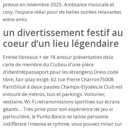
prévue en novembre 2025. Ambiance musicale et
cosy, l’espace idéal pour de belles soirées relaxantes
entre amis.
un divertissement festif au
coeur d’un lieu légendaire
Entrée libreaux + de 18 anssur présentation dela
carte de membre du Clubou d’une pièce
d’identité(passeport pour les étrangers).Dress code
libre, fair-play exigé. 62 rue Pierre Charron75008
ParisSitué à deux pasdes Champs-Elysées,le Club est
entouré de métros, bus et parkings. Voiturier,
vestiaire, Wi-Fi,retransmissions sportives sur écrans
géants… Très prisé pour son expérience de jeu si
particulière, le Punto Banco ne laisse personne
indifférent ! Intense et rythmé, vous pouvez miser sur