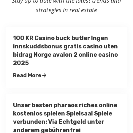
Stay up to date with the latest trends and
strategies in real estate
100 KR Casino buck butler Ingen
innskuddsbonus gratis casino uten
bidrag Norge avalon 2 online casino
2025
Read More
Unser besten pharaos riches online
kostenlos spielen Spielsaal Spiele
verbunden: Via Echtgeld unter
anderem gebührenfrei