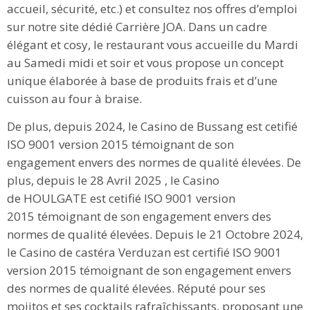
accueil, sécurité, etc.) et consultez nos offres d’emploi
sur notre site dédié Carrière JOA. Dans un cadre
élégant et cosy, le restaurant vous accueille du Mardi
au Samedi midi et soir et vous propose un concept
unique élaborée à base de produits frais et d’une
cuisson au four à braise.
De plus, depuis 2024, le Casino de Bussang est cetifié
ISO 9001 version 2015 témoignant de son
engagement envers des normes de qualité élevées. De
plus, depuis le 28 Avril 2025 , le Casino
de HOULGATE est cetifié ISO 9001 version
2015 témoignant de son engagement envers des
normes de qualité élevées. Depuis le 21 Octobre 2024,
le Casino de castéra Verduzan est certifié ISO 9001
version 2015 témoignant de son engagement envers
des normes de qualité élevées. Réputé pour ses
mojitos et ses cocktails rafraîchissants, proposant une