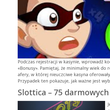
Podczas rejestracji w kasynie, wprowadź ko
«Bonusy». Pamiętaj, że minimalny wiek do re
afery, w której nieuczciwe kasyna oferowały
Przypadek ten pokazuje, jak ważne jest wy
Slottica – 75 darmowyc
J