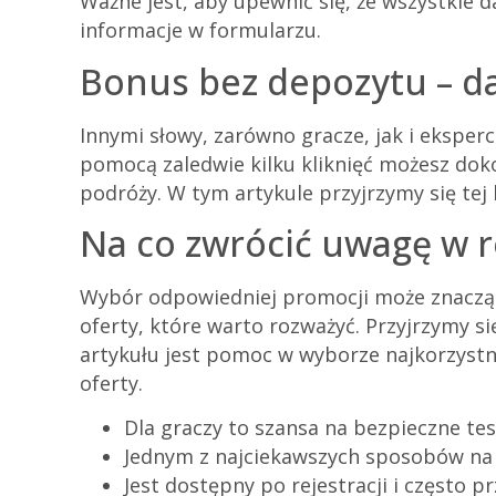
Ważne jest, aby upewnić się, że wszystkie
informacje w formularzu.
Bonus bez depozytu – d
Innymi słowy, zarówno gracze, jak i eksper
pomocą zaledwie kilku kliknięć możesz do
podróży. W tym artykule przyjrzymy się tej
Na co zwrócić uwagę w 
Wybór odpowiedniej promocji może znacząco
oferty, które warto rozważyć. Przyjrzymy 
artykułu jest pomoc w wyborze najkorzystni
oferty.
Dla graczy to szansa na bezpieczne tes
Jednym z najciekawszych sposobów na 
Jest dostępny po rejestracji i często 