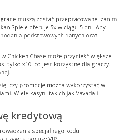
wygrane muszą zostać przepracowane, zanim
an Spiele oferuje 5x w ciągu 5 dni. Aby
to podania podstawowych danych oraz
 w Chicken Chase może przynieść większe
 tylko x10, co jest korzystne dla graczy.
nej.
 się, czy promocje można wykorzystać w
ami. Wiele kasyn, takich jak Vavada i
owę kredytową
prowadzenia specjalnego kodu
skluzywne bonusy VIP.