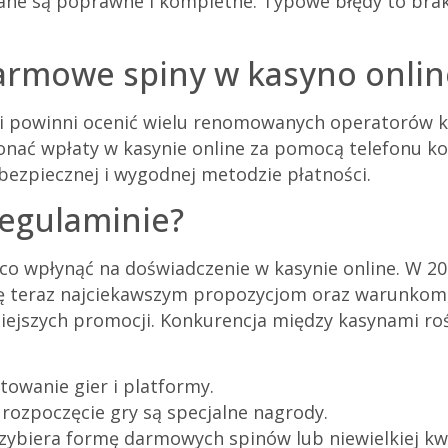
 dane są poprawne i kompletne. Typowe błędy to bra
armowe spiny w kasyno onlin
ci powinni ocenić wielu renomowanych operatorów ka
konać wpłaty w kasynie online za pomocą telefonu
 bezpiecznej i wygodnej metodzie płatności.
regulaminie?
 wpłynąć na doświadczenie w kasynie online. W 202
się teraz najciekawszym propozycjom oraz warunkom,
ejszych promocji. Konkurencja między kasynami rośn
towanie gier i platformy.
rozpoczęcie gry są specjalne nagrody.
przybiera formę darmowych spinów lub niewielkiej k