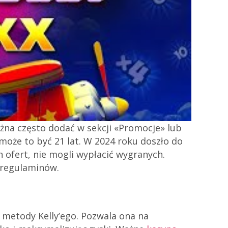
żna często dodać w sekcji «Promocje» lub
 może to być 21 lat. W 2024 roku doszło do
h ofert, nie mogli wypłacić wygranych.
 regulaminów.
 metody Kelly’ego. Pozwala ona na