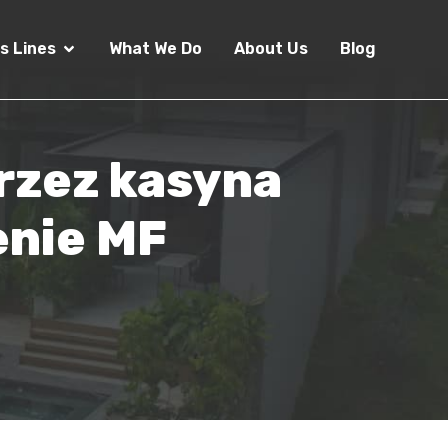
s Lines
What We Do
About Us
Blog
rzez kasyna
enie MF